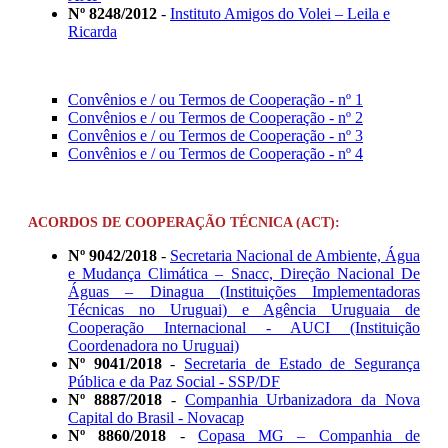
Nº 8248/2012
-
Instituto Amigos do Volei – Leila e
Ricarda
Convênios e / ou Termos de Cooperação - nº 1
Convênios e / ou Termos de Cooperação - nº 2
Convênios e / ou Termos de Cooperação - nº 3
Convênios e / ou Termos de Cooperação - nº 4
ACORDOS DE COOPERAÇÃO TÉCNICA (ACT):
Nº 9042/2018
-
Secretaria Nacional de Ambiente, Água
e Mudança Climática – Snacc, Direção Nacional De
Águas – Dinagua (Instituições Implementadoras
Técnicas no Uruguai) e Agência Uruguaia de
Cooperação Internacional - AUCI (Instituição
Coordenadora no Uruguai)
Nº 9041/2018
-
Secretaria de Estado de Segurança
Pública e da Paz Social - SSP/DF
Nº 8887/2018
-
Companhia Urbanizadora da Nova
Capital do Brasil - Novacap
Nº 8860/2018
-
Copasa MG – Companhia de