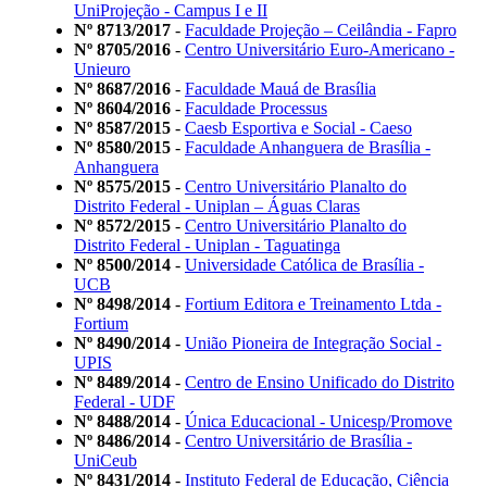
UniProjeção - Campus I e II
Nº 8713/2017
-
Faculdade Projeção – Ceilândia - Fapro
Nº 8705/2016
-
Centro Universitário Euro-Americano -
Unieuro
Nº 8687/2016
-
Faculdade Mauá de Brasília
Nº 8604/2016
-
Faculdade Processus
Nº 8587/2015
-
Caesb Esportiva e Social - Caeso
Nº 8580/2015
-
Faculdade Anhanguera de Brasília -
Anhanguera
Nº 8575/2015
-
Centro Universitário Planalto do
Distrito Federal - Uniplan – Águas Claras
Nº 8572/2015
-
Centro Universitário Planalto do
Distrito Federal - Uniplan - Taguatinga
Nº 8500/2014
-
Universidade Católica de Brasília -
UCB
Nº 8498/2014
-
Fortium Editora e Treinamento Ltda -
Fortium
Nº 8490/2014
-
União Pioneira de Integração Social -
UPIS
Nº 8489/2014
-
Centro de Ensino Unificado do Distrito
Federal - UDF
Nº 8488/2014
-
Única Educacional - Unicesp/Promove
Nº 8486/2014
-
Centro Universitário de Brasília -
UniCeub
Nº 8431/2014
-
Instituto Federal de Educação, Ciência