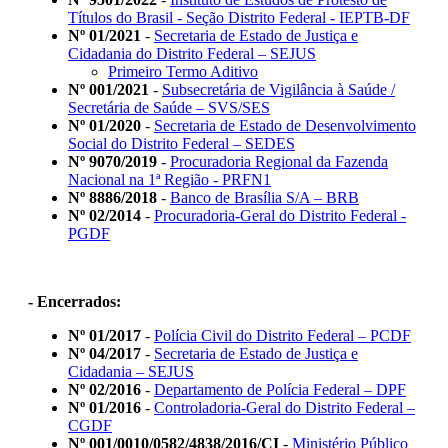
Títulos do Brasil - Seção Distrito Federal - IEPTB-DF
Nº 01/2021
-
Secretaria de Estado de Justiça e
Cidadania do Distrito Federal – SEJUS
Primeiro Termo Aditivo
Nº 001/2021
-
Subsecretária de Vigilância à Saúde /
Secretária de Saúde – SVS/SES
Nº 01/2020
-
Secretaria de Estado de Desenvolvimento
Social do Distrito Federal – SEDES
Nº 9070/2019
-
Procuradoria Regional da Fazenda
Nacional na 1ª Região - PRFN1
Nº 8886/2018
-
Banco de Brasília S/A – BRB
Nº 02/2014
-
Procuradoria-Geral do Distrito Federal -
PGDF
- Encerrados:
Nº 01/2017
-
Polícia Civil do Distrito Federal – PCDF
Nº 04/2017
-
Secretaria de Estado de Justiça e
Cidadania – SEJUS
Nº 02/2016
-
Departamento de Polícia Federal – DPF
Nº 01/2016
-
Controladoria-Geral do Distrito Federal –
CGDF
Nº 001/0010/0582/4838/2016/CI
-
Ministério Público