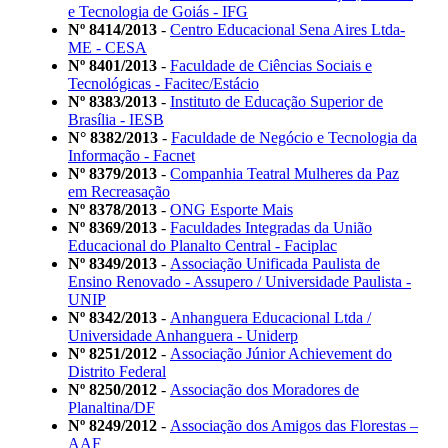
e Tecnologia de Goiás - IFG
Nº 8414/2013
-
Centro Educacional Sena Aires Ltda-
ME - CESA
Nº 8401/2013
-
Faculdade de Ciências Sociais e
Tecnológicas - Facitec/Estácio
Nº 8383/2013
-
Instituto de Educação Superior de
Brasília - IESB
N° 8382/2013
-
Faculdade de Negócio e Tecnologia da
Informação - Facnet
Nº 8379/2013
-
Companhia Teatral Mulheres da Paz
em Recreasação
Nº 8378/2013
-
ONG Esporte Mais
Nº 8369/2013
-
Faculdades Integradas da União
Educacional do Planalto Central - Faciplac
Nº 8349/2013
-
Associação Unificada Paulista de
Ensino Renovado - Assupero / Universidade Paulista -
UNIP
Nº 8342/2013
-
Anhanguera Educacional Ltda /
Universidade Anhanguera - Uniderp
Nº 8251/2012
-
Associação Júnior Achievement do
Distrito Federal
Nº 8250/2012
-
Associação dos Moradores de
Planaltina/DF
Nº 8249/2012
-
Associação dos Amigos das Florestas –
AAF