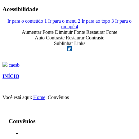
Acessibilidade
Ir para o conteúdo
1
Ir para o menu
2
Ir para ao topo
3
Ir para o
rodapé
4
Aumentar Fonte
Diminuir Fonte
Restaurar Fonte
Auto Contraste
Restaurar Contraste
Sublinhar Links
caesb
INÍCIO
Você está aqui:
Home
Convênios
Convênios
Conheça a Lei de Acesso à
Informação