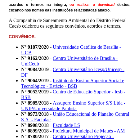
acordos e termos na integra,
ou realizar o
download
destes,
clicando nos nomes das instituições
relacionadas abaixo.
A Companhia de Saneamento Ambiental do Distrito Federal –
Caesb celebrou os seguintes convênios, acordos e termos.
CONVÊNIOS:
Nº 9187/2020
-
Universidade Católica de Brasília -
UCB
Nº 9162/2020
-
Centro Universitário de Brasília -
UniCeub
Nº 9084/2019
-
Centro Universitário Icesp/Unicesp -
DF
Nº 9064/2019
-
Instituto de Ensino Superior Social e
Tecnológico - Estácio - BSB
Nº 9052/2019
-
Centro de Educação Superior - Iesb -
BSB
Nº 8985/2018
-
Assupero Ensino Superior S/S Ltda -
UNIP/Universidade Paulista
Nº 8973/2018
-
União Educacional do Planalto Central
S.A. - Faciplac
Nº 8908/2018
-
Faculdade LS
Nº 8899/2018
-
Prefeitura Municipal de Maués - AM
Nº 8780/2017
-
Centro Universitário Projeção -