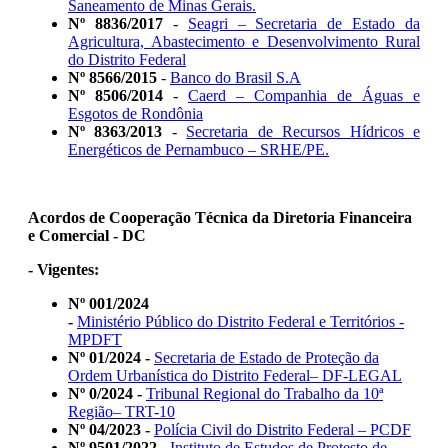
Saneamento de Minas Gerais.
Nº 8836/2017
-
Seagri – Secretaria de Estado da
Agricultura, Abastecimento e Desenvolvimento Rural
do Distrito Federal
Nº 8566/2015
-
Banco do Brasil S.A
Nº 8506/2014
-
Caerd – Companhia de Águas e
Esgotos de Rondônia
Nº 8363/2013
-
Secretaria de Recursos Hídricos e
Energéticos de Pernambuco – SRHE/PE.
Acordos de Cooperação Técnica da Diretoria Financeira
e Comercial - DC
- Vigentes:
Nº 001/2024
-
Ministério Público do Distrito Federal e Territórios -
MPDFT
Nº 01/2024 -
Secretaria de Estado de Proteção da
Ordem Urbanística do Distrito Federal– DF-LEGAL
Nº 0/2024 -
Tribunal Regional do Trabalho da 10ª
Região– TRT-10
Nº 04/2023 -
Polícia Civil do Distrito Federal – PCDF
Nº 9501/2022
-
Instituto de Estudos de Protesto de