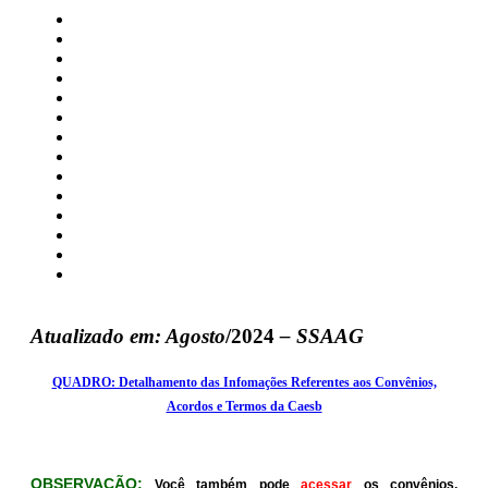
Institucional
Ações e Programas
Auditorias
Convênios
Despesas
Licitações
Contratos
Contratos de Publicidade
Contratos de Eventos
Empregados
Informações Classificadas
Perguntas Frequentes - Caesb
Perguntas Frequentes da LAI
Serviço de Informação ao
Cidadão - SIC
Atualizado em: Agosto
/2024
– SSAAG
QUADRO: Detalhamento das Infomações Referentes aos Convênios,
Acordos e Termos da Caesb
OBSERVAÇÃO:
Você também pode
acessar
os convênios,