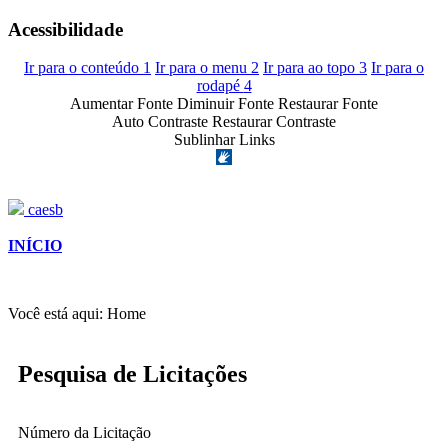
Acessibilidade
Ir para o conteúdo
1
Ir para o menu
2
Ir para ao topo
3
Ir para o
rodapé
4
Aumentar Fonte
Diminuir Fonte
Restaurar Fonte
Auto Contraste
Restaurar Contraste
Sublinhar Links
caesb
INÍCIO
Você está aqui:
Home
Pesquisa de Licitações
Número da Licitação