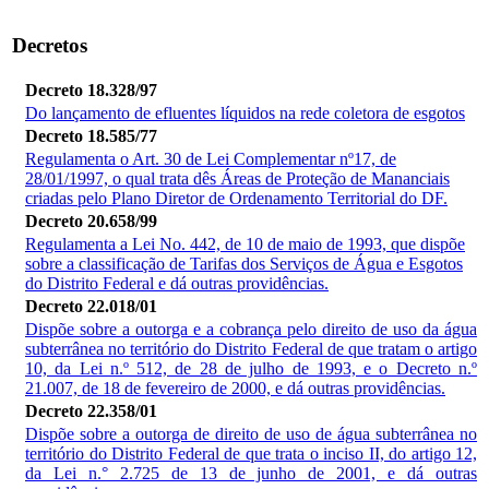
Decretos
Decreto 18.328/97
Do lançamento de efluentes líquidos na rede coletora de esgotos
Decreto 18.585/77
Regulamenta o Art. 30 de Lei Complementar nº17, de
28/01/1997, o qual trata dês Áreas de Proteção de Mananciais
criadas pelo Plano Diretor de Ordenamento Territorial do DF.
Decreto 20.658/99
Regulamenta a Lei No. 442, de 10 de maio de 1993, que dispõe
sobre a classificação de Tarifas dos Serviços de Água e Esgotos
do Distrito Federal e dá outras providências.
Decreto 22.018/01
Dispõe sobre a outorga e a cobrança pelo direito de uso da água
subterrânea no território do Distrito Federal de que tratam o artigo
10, da Lei n.º 512, de 28 de julho de 1993, e o Decreto n.º
21.007, de 18 de fevereiro de 2000, e dá outras providências.
Decreto 22.358/01
Dispõe sobre a outorga de direito de uso de água subterrânea no
território do Distrito Federal de que trata o inciso II, do artigo 12,
da Lei n.° 2.725 de 13 de junho de 2001, e dá outras