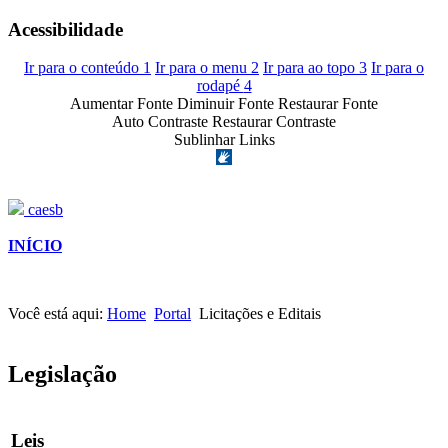
Acessibilidade
Ir para o conteúdo
1
Ir para o menu
2
Ir para ao topo
3
Ir para o
rodapé
4
Aumentar Fonte
Diminuir Fonte
Restaurar Fonte
Auto Contraste
Restaurar Contraste
Sublinhar Links
caesb
INÍCIO
Você está aqui:
Home
Portal
Licitações e Editais
Legislação
Leis