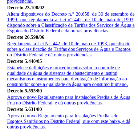
providências.
Decreto 23.108/02
Altera dispositivos do Decreto n.° 20.658, de 30 de setembro de
1999, que regulamenta a Lei n° 442, de 10 de maio de 1993,
dispondo sobre a Classificação de Tarifas dos Serviços de Água e
Esgotos do Distrito Federal e dá outras providências.
Decreto 26.590/06
Regulamenta a Lei Nº. 442, de 10 de maio de 1993, que dispõe
sobre a classificação de Tarifas dos Serviços de Água e Esgotos
do Distrito Federal e dá outras providências.
Decreto 5.440/05
Estabelece definições e procedimentos sobre o controle de
qualidade da água de sistemas de abastecimento e institui
mecanismos e instrumentos para divulgação de informação ao
consumidor sobre a qualidade da água para consumo humano.
Decreto 5.555/80
Aprova o novo Regulamento para Instalações Prediais de Água
Fria no Distrito Federal, e dá outras providências.
Decreto 5.631/80
Aprova o novo Regulamento para Instalações Prediais de
Esgotos Sanitários no Distrito Federal, que com este baixa, e dá
outras providências.