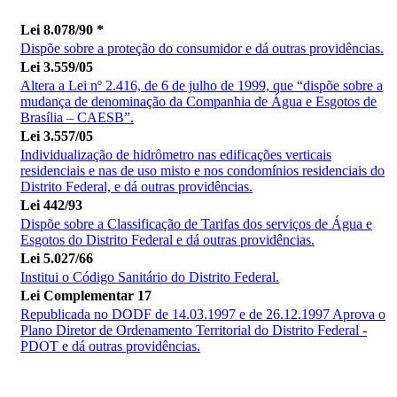
Lei 8.078/90 *
Dispõe sobre a proteção do consumidor e dá outras providências.
Lei 3.559/05
Altera a Lei nº 2.416, de 6 de julho de 1999, que “dispõe sobre a
mudança de denominação da Companhia de Água e Esgotos de
Brasília – CAESB”.
Lei 3.557/05
Individualização de hidrômetro nas edificações verticais
residenciais e nas de uso misto e nos condomínios residenciais do
Distrito Federal, e dá outras providências.
Lei 442/93
Dispõe sobre a Classificação de Tarifas dos serviços de Água e
Esgotos do Distrito Federal e dá outras providências.
Lei 5.027/66
Institui o Código Sanitário do Distrito Federal.
Lei Complementar 17
Republicada no DODF de 14.03.1997 e de 26.12.1997 Aprova o
Plano Diretor de Ordenamento Territorial do Distrito Federal -
PDOT e dá outras providências.