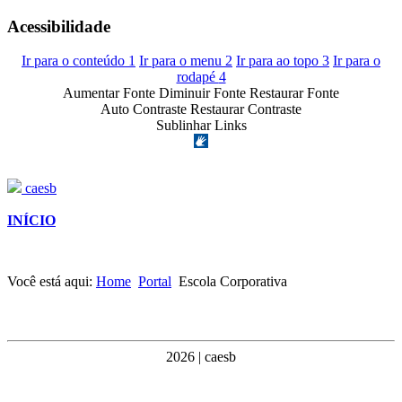
Acessibilidade
Ir para o conteúdo
1
Ir para o menu
2
Ir para ao topo
3
Ir para o
rodapé
4
Aumentar Fonte
Diminuir Fonte
Restaurar Fonte
Auto Contraste
Restaurar Contraste
Sublinhar Links
caesb
INÍCIO
Você está aqui:
Home
Portal
Escola Corporativa
2026 | caesb